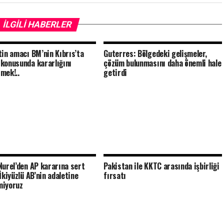
İLGILI HABERLER
tin amacı BM’nin Kıbrıs’ta
Guterres: Bölgedeki gelişmeler,
konusunda kararlığını
çözüm bulunmasını daha önemli hale
mek!..
getirdi
Nurel’den AP kararına sert
Pakistan ile KKTC arasında işbirliği
İkiyüzlü AB’nin adaletine
fırsatı
miyoruz