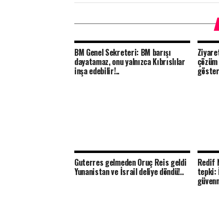
BM Genel Sekreteri: BM barışı
Ziyare
dayatamaz, onu yalnızca Kıbrıslılar
çözüm 
inşa edebilir!..
göster
Guterres gelmeden Oruç Reis geldi
Redif 
Yunanistan ve İsrail deliye döndü!..
tepki: 
güven