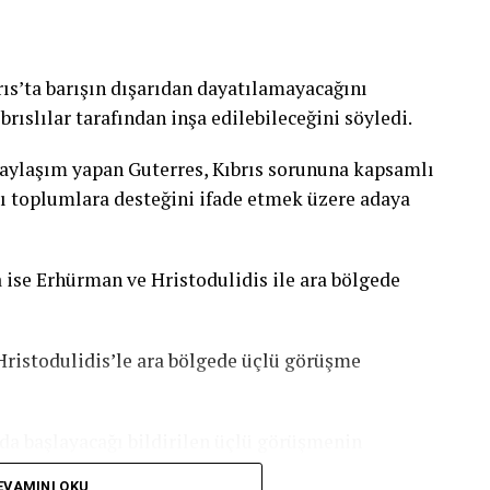
ıs’ta barışın dışarıdan dayatılamayacağını
brıslılar tarafından inşa edilebileceğini söyledi.
paylaşım yapan Guterres, Kıbrıs sorununa kapsamlı
lı toplumlara desteğini ifade etmek üzere adaya
 ise Erhürman ve Hristodulidis ile ara bölgede
ristodulidis’le ara bölgede üçlü görüşme
’da başlayacağı bildirilen üçlü görüşmenin
enleyeceği öngörülüyor.
EVAMINI OKU