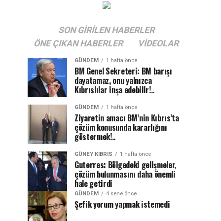
SON GIRILEN HABERLER
ÖNE ÇIKAN HABERLER
VIDEOLAR
GÜNDEM
1 hafta önce
BM Genel Sekreteri: BM barışı
dayatamaz, onu yalnızca
Kıbrıslılar inşa edebilir!..
GÜNDEM
1 hafta önce
Ziyaretin amacı BM’nin Kıbrıs’ta
çözüm konusunda kararlığını
göstermek!..
GÜNEY KIBRIS
1 hafta önce
Guterres: Bölgedeki gelişmeler,
çözüm bulunmasını daha önemli
hale getirdi
GÜNDEM
4 sene önce
Şefik yorum yapmak istemedi