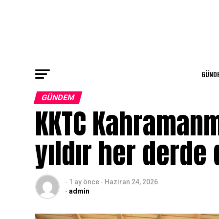
GÜND
GÜNDEM
KKTC Kahramanma
yıldır her derd
-
1 ay önce
-
Haziran 24, 2026
-
admin