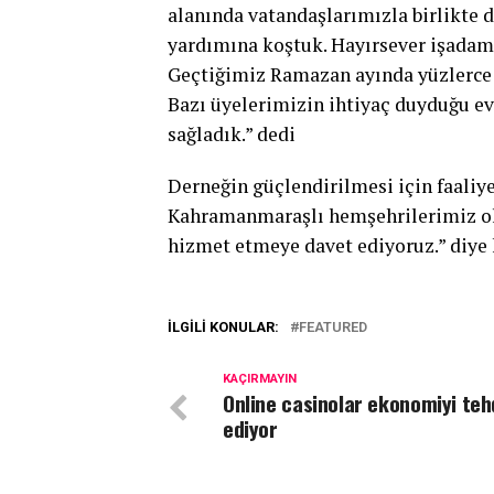
alanında vatandaşlarımızla birlikte da
yardımına koştuk. Hayırsever işadam
Geçtiğimiz Ramazan ayında yüzlerce g
Bazı üyelerimizin ihtiyaç duyduğu e
sağladık.” dedi
Derneğin güçlendirilmesi için faaliy
Kahramanmaraşlı hemşehrilerimiz olm
hizmet etmeye davet ediyoruz.” diye
İLGILI KONULAR:
FEATURED
KAÇIRMAYIN
Online casinolar ekonomiyi teh
ediyor