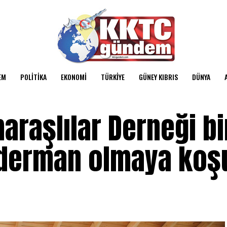
EM
POLITIKA
EKONOMI
TÜRKIYE
GÜNEY KIBRIS
DÜNYA
raşlılar Derneği bi
e derman olmaya koş