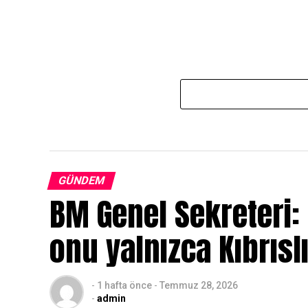
GÜNDEM
BM Genel Sekreteri:
onu yalnızca Kıbrıslı
-
1 hafta önce
-
Temmuz 28, 2026
-
admin