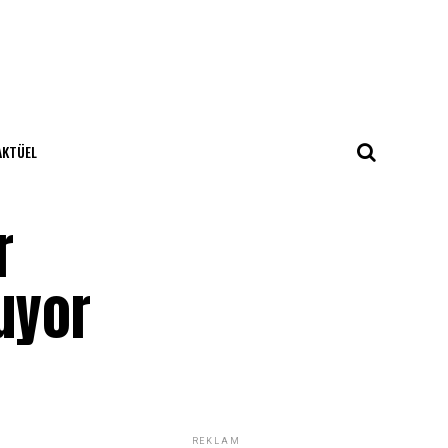
AKTÜEL
r
uyor
REKLAM