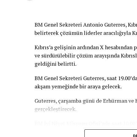
BM Genel Sekreteri Antonio Guterres, Kıbr
belirterek çözümün liderler aracılığıyla Kı
Kıbrıs’a gelişinin ardından X hesabından 
ve sürdürülebilir çözüm arayışında Kıbrıs
geldiğini belirtti.
BM Genel Sekreteri Guterres, saat 19.00’da
akşam yemeğinde bir araya gelecek.
Guterres, çarşamba günü de Erhürman ve H
gerçekleştirecek.
BM İyi Niyet Misyonu Ofisi’nde saat 10.00
ardından Guterres’in basın toplantısı düz
D