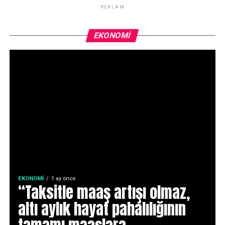
REKLAM
EKONOMI
EKONOMI
1 ay önce
“Taksitle maaş artışı olmaz,
altı aylık hayat pahalılığının