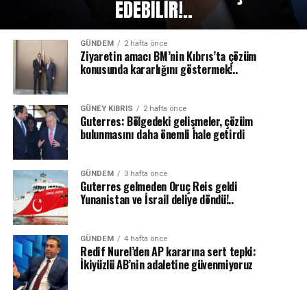
EDEBILIR!..
GÜNDEM
2 hafta önce
Ziyaretin amacı BM’nin Kıbrıs’ta çözüm
konusunda kararlığını göstermek!..
GÜNEY KIBRIS
2 hafta önce
Guterres: Bölgedeki gelişmeler, çözüm
bulunmasını daha önemli hale getirdi
GÜNDEM
3 hafta önce
Guterres gelmeden Oruç Reis geldi
Yunanistan ve İsrail deliye döndü!..
GÜNDEM
4 hafta önce
Redif Nurel’den AP kararına sert tepki:
İkiyüzlü AB’nin adaletine güvenmiyoruz