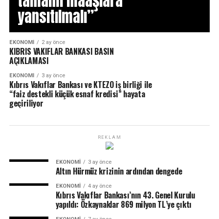
tamamı maaşlara
yansıtılmalı”
EKONOMI
2 ay önce
KIBRIS VAKIFLAR BANKASI BASIN
AÇIKLAMASI
EKONOMI
3 ay önce
Kıbrıs Vakıflar Bankası ve KTEZO iş birliği ile
“faiz destekli küçük esnaf kredisi” hayata
geçiriliyor
REKLAM
EKONOMI
3 ay önce
Altın Hürmüz krizinin ardından dengede
EKONOMI
4 ay önce
Kıbrıs Vakıflar Bankası’nın 43. Genel Kurulu
yapıldı: Özkaynaklar 869 milyon TL’ye çıktı