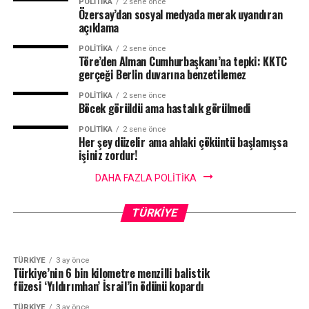
POLITIKA
2 sene önce
Özersay’dan sosyal medyada merak uyandıran
açıklama
POLITIKA
2 sene önce
Töre’den Alman Cumhurbaşkanı’na tepki: KKTC
gerçeği Berlin duvarına benzetilemez
POLITIKA
2 sene önce
Böcek görüldü ama hastalık görülmedi
POLITIKA
2 sene önce
Her şey düzelir ama ahlaki çöküntü başlamışsa
işiniz zordur!
DAHA FAZLA POLITIKA
TÜRKIYE
1 ay önce
“Erdoğan için geldim” diyen Trump NATO
TÜRKIYE
2 ay önce
ABD Başkanı Trump ile TC Cumhurbaşkanı
zirvesinde söz verdi: Yaptırımlar kalkacak
TÜRKIYE
Erdoğan NATO zirvesinde görüşecek
TÜRKIYE
3 ay önce
Türkiye’nin 6 bin kilometre menzilli balistik
füzesi ‘Yıldırımhan’ İsrail’in ödünü kopardı
TÜRKIYE
3 ay önce