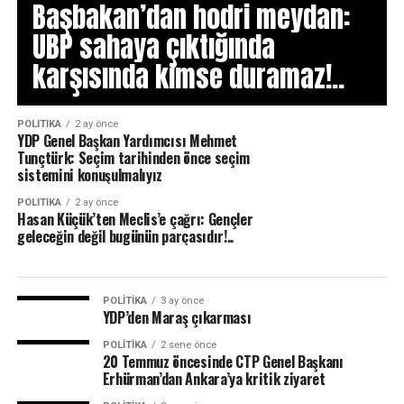
Başbakan’dan hodri meydan:
UBP sahaya çıktığında
karşısında kimse duramaz!..
POLITIKA
2 ay önce
YDP Genel Başkan Yardımcısı Mehmet
Tunçtürk: Seçim tarihinden önce seçim
sistemini konuşulmalıyız
POLITIKA
2 ay önce
Hasan Küçük’ten Meclis’e çağrı: Gençler
geleceğin değil bugünün parçasıdır!..
POLITIKA
3 ay önce
YDP’den Maraş çıkarması
POLITIKA
2 sene önce
20 Temmuz öncesinde CTP Genel Başkanı
Erhürman’dan Ankara’ya kritik ziyaret