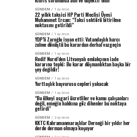
Kıbrıs sorununda adil ve objektif olun
GÜNDEM
1 ay önce
22 yıllık taksici HP Parti Meclisi Üyesi
Muhammet Ercan: “Taksi sektörü bitirilme
noktasını getirildi”
GÜNDEM
1 ay önce
YDP’li Zaroğlu isyan etti: Vatandaşlık harcı
zulme dönüştü bu karardan derhal vazgeçin
GÜNDEM
1 ay önce
Redif Nurel’den Litvanyalı emlakçının iade
kararına tepki: Bu karar düşmanlıktan başka bir
şey değildir!
GÜNDEM
1 ay önce
Yurttaşlık başvurusu cepleri yakacak
GÜNDEM
1 ay önce
“Bu ülkeyi asgari ücretliler ve kamu çalışanları
değil, emeğin hakkına göz dikenler bu noktaya
getirdi”
GÜNDEM
2 ay önce
KKTC Kahramanmaraşlılar Derneği bir yıldır her
derde derman olmaya koşuyor