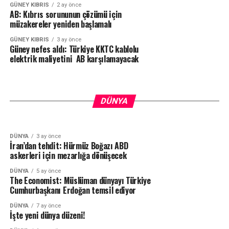
GÜNEY KIBRIS
2 ay önce
AB: Kıbrıs sorununun çözümü için
müzakereler yeniden başlamalı
GÜNEY KIBRIS
3 ay önce
Güney nefes aldı: Türkiye KKTC kablolu
elektrik maliyetini AB karşılamayacak
DÜNYA
1 ay önce
BM Genel Sekreteri Guterres’ten liderlere
DÜNYA
2 ay önce
Trump’tan Hürmüz Boğazı tehdidi: Geçen
çağrı: Tarihi fırsatı değerlendirmeliyiz!..
DÜNYA
gemilerden para istenirse görüşmeler biter
DÜNYA
3 ay önce
İran’dan tehdit: Hürmüz Boğazı ABD
askerleri için mezarlığa dönüşecek
DÜNYA
5 ay önce
The Economist: Müslüman dünyayı Türkiye
Cumhurbaşkanı Erdoğan temsil ediyor
DÜNYA
7 ay önce
İşte yeni dünya düzeni!