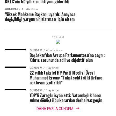
KKTC’nin 50 yıllık su ihtiyacı giderildi
GÜNDEM
4 hafta önce
Yüksek Mahkeme Başkanı uyardı: Anayasa
değişikliği yargının hızlanması için elzem
REKLAM
GÜNDEM
4 hafta önce
Başbakan’dan Avrupa Parlamentosu’na çağrı:
Kıbrıs sorununda adil ve objektif olun
GÜNDEM
1 ay önce
22 yıllık taksici HP Parti Meclisi Üyesi
Muhammet Ercan: “Taksi sektörü bitirilme
noktasını getirildi”
GÜNDEM
1 ay önce
YDP’li Zaroğlu isyan etti: Vatandaşlık harcı
zulme dönüştü bu karardan derhal vazgeçin
DAHA FAZLA GÜNDEM