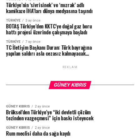
Türkiye’nin ‘sivrisinek’ ve ‘mızrak’ adlı
kamikaze İHA’ları dünya medyasına taşındı
TÜRKIYE
3 ay önce
BOTAŞ Türkiye’den KKTC’ye doğal gaz boru
hattı projesi üzerinde çalışmaya başladı
TÜRKIYE
7 ay önce
TC İletişim Başkanı Duran: Türk bayrağına
yapılan saldırı asla cezasız kalmayacak…
REKLAM
GÜNEY KIBRIS
4 hafta önce
Rum basınının iddiası: Kıbrıs’ta ilerleme
GÜNEY KIBRIS
2 ay önce
Ağustos’taki 5+1’den sonuç çıkmazsa kasım
sağlanırsa AB Türkiye’ye adım atacak!
GÜNEY KIBRIS
ayında ikinci bir 5+1 yapılabilir
GÜNEY KIBRIS
2 ay önce
Brüksel’den Türkiye’ye “iki devletli çözüm
tezinden vazgeçmesi” için baskı isteyecek
GÜNEY KIBRIS
2 ay önce
Rum meclisi daha da sağa kaydı