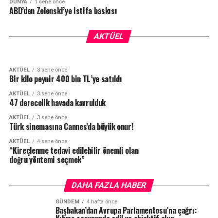
DÜNYA
1 sene önce
ABD’den Zelenski’ye istifa baskısı
AKTÜEL
1 sene önce
AKTÜEL
9 ay önce
Orman yangınları, iklim krizinin hayati bir
Dört gün boyunca yağmur var
AKTÜEL
tehdit haline geldiğini ortaya koydu
AKTÜEL
3 sene önce
Bir kilo peynir 400 bin TL’ye satıldı
AKTÜEL
3 sene önce
47 derecelik havada kavrulduk
AKTÜEL
3 sene önce
Türk sinemasına Cannes’da büyük onur!
AKTÜEL
4 sene önce
“Kireçlenme tedavi edilebilir önemli olan
doğru yöntemi seçmek”
DAHA FAZLA HABER
GÜNDEM
4 hafta önce
Başbakan’dan Avrupa Parlamentosu’na çağrı: