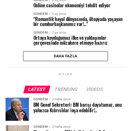
GÜNDEM
2 ay önce
Online casinolar ekonomiyi tehdit ediyor
GÜNDEM
2 ay önce
“Romantik hayal dünyasında, ütopyada yaşayan
bir cumhurbaşkanımız var!..”
GÜNDEM
2 ay önce
Ortaya koyduğumuz ilke ve yaklaşımlar
çerçevesinde müzakere etmeye hazırız
DAHA FAZLA
REKLAM
LATEST
TRENDING
VIDEOS
GÜNDEM
2 hafta önce
BM Genel Sekreteri: BM barışı dayatamaz, onu
yalnızca Kıbrıslılar inşa edebilir!..
GÜNDEM
2 hafta önce