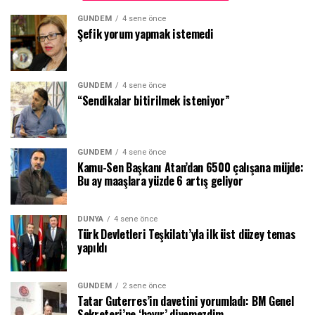
GÜNDEM
4 sene önce
Şefik yorum yapmak istemedi
GÜNDEM
4 sene önce
“Sendikalar bitirilmek isteniyor”
GÜNDEM
4 sene önce
Kamu-Sen Başkanı Atan’dan 6500 çalışana müjde:
Bu ay maaşlara yüzde 6 artış geliyor
DÜNYA
4 sene önce
Türk Devletleri Teşkilatı’yla ilk üst düzey temas
yapıldı
GÜNDEM
2 sene önce
Tatar Guterres’in davetini yorumladı: BM Genel
Sekreteri’ne ‘hayır’ diyemezdim