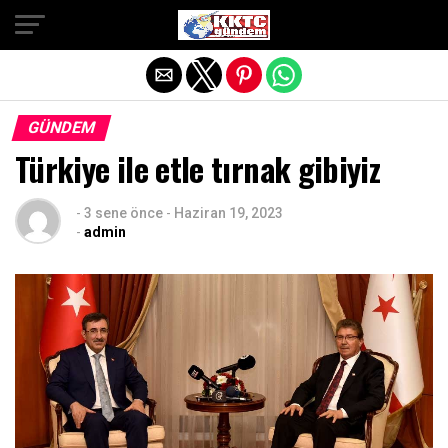
Exit mobile version
GÜNDEM
Türkiye ile etle tırnak gibiyiz
-
3 sene önce
-
Haziran 19, 2023
-
admin