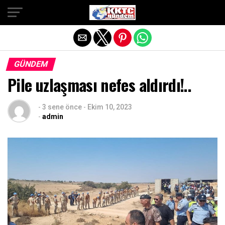
Exit mobile version
GÜNDEM
Pile uzlaşması nefes aldırdı!..
-
3 sene önce
-
Ekim 10, 2023
-
admin