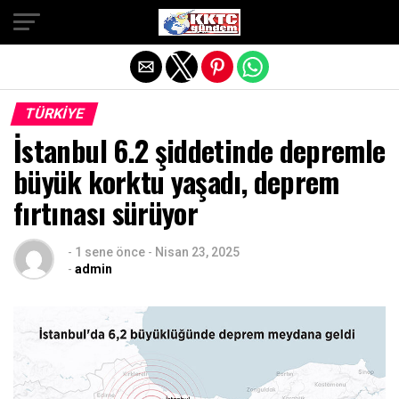
Exit mobile version
TÜRKIYE
İstanbul 6.2 şiddetinde depremle
büyük korktu yaşadı, deprem
fırtınası sürüyor
-
1 sene önce
-
Nisan 23, 2025
-
admin