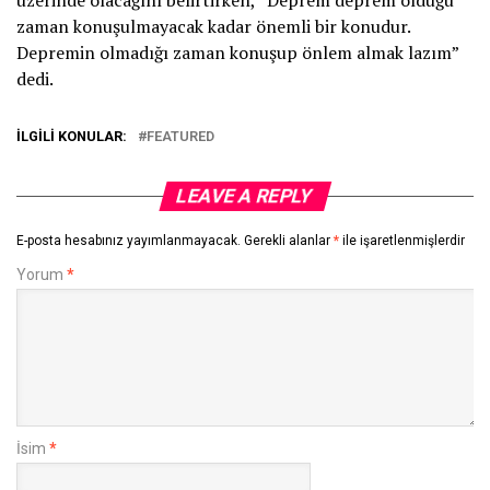
üzerinde olacağını belirtirken, “Deprem deprem olduğu
zaman konuşulmayacak kadar önemli bir konudur.
Depremin olmadığı zaman konuşup önlem almak lazım”
dedi.
İLGILI KONULAR:
FEATURED
LEAVE A REPLY
E-posta hesabınız yayımlanmayacak.
Gerekli alanlar
*
ile işaretlenmişlerdir
Yorum
*
İsim
*