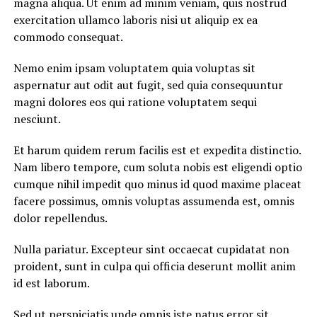
magna aliqua. Ut enim ad minim veniam, quis nostrud
exercitation ullamco laboris nisi ut aliquip ex ea
commodo consequat.
Nemo enim ipsam voluptatem quia voluptas sit
aspernatur aut odit aut fugit, sed quia consequuntur
magni dolores eos qui ratione voluptatem sequi
nesciunt.
Et harum quidem rerum facilis est et expedita distinctio.
Nam libero tempore, cum soluta nobis est eligendi optio
cumque nihil impedit quo minus id quod maxime placeat
facere possimus, omnis voluptas assumenda est, omnis
dolor repellendus.
Nulla pariatur. Excepteur sint occaecat cupidatat non
proident, sunt in culpa qui officia deserunt mollit anim
id est laborum.
Sed ut perspiciatis unde omnis iste natus error sit