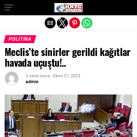
Exit mobile version
POLITIKA
Meclis’te sinirler gerildi kağıtlar
havada uçuştu!..
-
3 sene önce
-
Ekim 31, 2023
-
admin