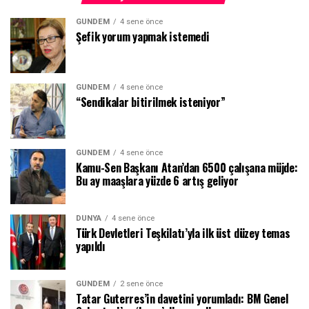
GÜNDEM
4 sene önce
Şefik yorum yapmak istemedi
GÜNDEM
4 sene önce
“Sendikalar bitirilmek isteniyor”
GÜNDEM
4 sene önce
Kamu-Sen Başkanı Atan’dan 6500 çalışana müjde:
Bu ay maaşlara yüzde 6 artış geliyor
DÜNYA
4 sene önce
Türk Devletleri Teşkilatı’yla ilk üst düzey temas
yapıldı
GÜNDEM
2 sene önce
Tatar Guterres’in davetini yorumladı: BM Genel