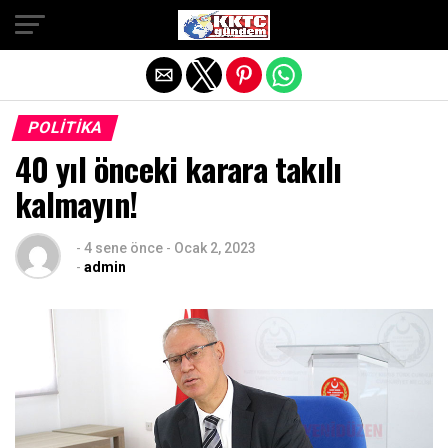
Exit mobile version
POLITIKA
40 yıl önceki karara takılı
kalmayın!
-
4 sene önce
-
Ocak 2, 2023
-
admin