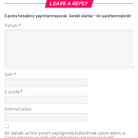
LEAVE A REPLY
E-posta hesabınız yayımlanmayacak.
Gerekli alanlar
*
ile işaretlenmişlerdir
Yorum
*
İsim
*
E-posta
*
İnternet sitesi
Bir dahaki sefere yorum yaptığımda kullanılmak üzere adımı, e-
posta adresimi ve web site adresimi bu tarayıcıya kaydet.