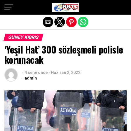
Exit mobile version
GÜNEY KIBRIS
‘Yeşil Hat’ 300 sözleşmeli polisle
korunacak
-
4 sene önce
-
Haziran 2, 2022
-
admin