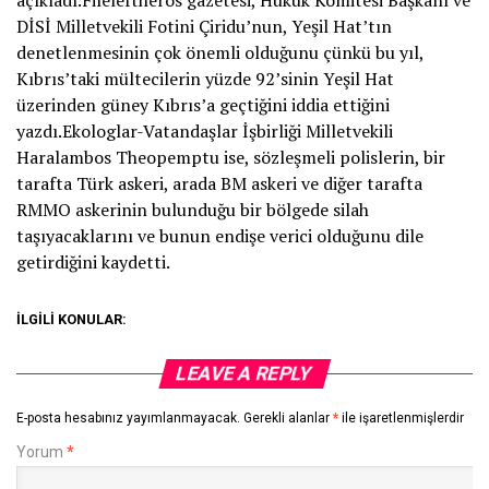
açıkladı.Fileleftheros gazetesi, Hukuk Komitesi Başkanı ve
DİSİ Milletvekili Fotini Çiridu’nun, Yeşil Hat’tın
denetlenmesinin çok önemli olduğunu çünkü bu yıl,
Kıbrıs’taki mültecilerin yüzde 92’sinin Yeşil Hat
üzerinden güney Kıbrıs’a geçtiğini iddia ettiğini
yazdı.Ekologlar-Vatandaşlar İşbirliği Milletvekili
Haralambos Theopemptu ise, sözleşmeli polislerin, bir
tarafta Türk askeri, arada BM askeri ve diğer tarafta
RMMO askerinin bulunduğu bir bölgede silah
taşıyacaklarını ve bunun endişe verici olduğunu dile
getirdiğini kaydetti.
İLGILI KONULAR:
LEAVE A REPLY
E-posta hesabınız yayımlanmayacak.
Gerekli alanlar
*
ile işaretlenmişlerdir
Yorum
*