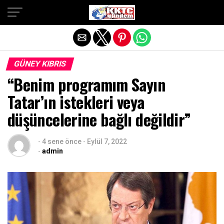
Exit mobile version
GÜNEY KIBRIS
“Benim programım Sayın
Tatar’ın istekleri veya
düşüncelerine bağlı değildir”
-
4 sene önce
-
Eylül 7, 2022
-
admin