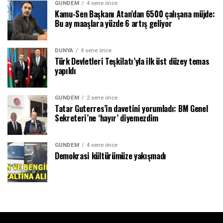
GÜNDEM
4 sene önce
Kamu-Sen Başkanı Atan’dan 6500 çalışana müjde:
Bu ay maaşlara yüzde 6 artış geliyor
DÜNYA
4 sene önce
Türk Devletleri Teşkilatı’yla ilk üst düzey temas
yapıldı
GÜNDEM
2 sene önce
Tatar Guterres’in davetini yorumladı: BM Genel
Sekreteri’ne ‘hayır’ diyemezdim
GÜNDEM
4 sene önce
Demokrasi kültürümüze yakışmadı