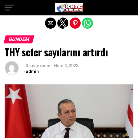
Exit mobile version
GÜNDEM
THY sefer sayılarını artırdı
-
3 sene önce
-
Ekim 4, 2023
-
admin