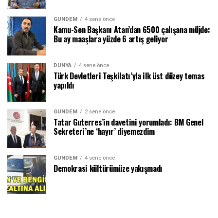
GÜNDEM
4 sene önce
Kamu-Sen Başkanı Atan’dan 6500 çalışana müjde:
Bu ay maaşlara yüzde 6 artış geliyor
DÜNYA
4 sene önce
Türk Devletleri Teşkilatı’yla ilk üst düzey temas
yapıldı
GÜNDEM
2 sene önce
Tatar Guterres’in davetini yorumladı: BM Genel
Sekreteri’ne ‘hayır’ diyemezdim
GÜNDEM
4 sene önce
Demokrasi kültürümüze yakışmadı