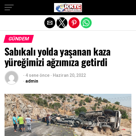
Exit mobile version
GÜNDEM
Sabıkalı yolda yaşanan kaza
yüreğimizi ağzımıza getirdi
-
4 sene önce
-
Haziran 20, 2022
-
admin