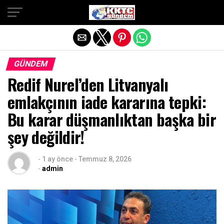
Exit mobile version
GÜNDEM
Redif Nurel’den Litvanyalı
emlakçının iade kararına tepki:
Bu karar düşmanlıktan başka bir
şey değildir!
-
1 ay önce
-
Temmuz 8, 2026
-
admin