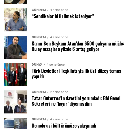
GÜNDEM
4 sene önce
“Sendikalar bitirilmek isteniyor”
GÜNDEM
4 sene önce
Kamu-Sen Başkanı Atan’dan 6500 çalışana müjde:
Bu ay maaşlara yüzde 6 artış geliyor
DÜNYA
4 sene önce
Türk Devletleri Teşkilatı’yla ilk üst düzey temas
yapıldı
GÜNDEM
2 sene önce
Tatar Guterres’in davetini yorumladı: BM Genel
Sekreteri’ne ‘hayır’ diyemezdim
GÜNDEM
4 sene önce
Demokrasi kültürümüze yakışmadı