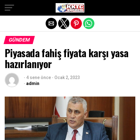
Exit mobile version
GÜNDEM
Piyasada fahiş fiyata karşı yasa
hazırlanıyor
-
4 sene önce
-
Ocak 2, 2023
-
admin