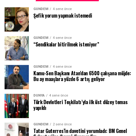
GÜNDEM
4 sene önce
Şefik yorum yapmak istemedi
GÜNDEM
4 sene önce
“Sendikalar bitirilmek isteniyor”
GÜNDEM
4 sene önce
Kamu-Sen Başkanı Atan’dan 6500 çalışana müjde:
Bu ay maaşlara yüzde 6 artış geliyor
DÜNYA
4 sene önce
Türk Devletleri Teşkilatı’yla ilk üst düzey temas
yapıldı
GÜNDEM
2 sene önce
Tatar Guterres’in davetini yorumladı: BM Genel