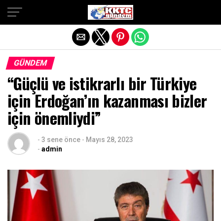
Exit mobile version
GÜNDEM
“Güçlü ve istikrarlı bir Türkiye
için Erdoğan’ın kazanması bizler
için önemliydi”
-
3 sene önce
-
Mayıs 28, 2023
-
admin