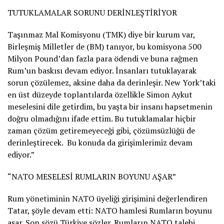
TUTUKLAMALAR SORUNU DERİNLEŞTİRİYOR
Taşınmaz Mal Komisyonu (TMK) diye bir kurum var,
Birleşmiş Milletler de (BM) tanıyor, bu komisyona 500
Milyon Pound’dan fazla para ödendi ve buna rağmen
Rum’un baskısı devam ediyor. İnsanları tutuklayarak
sorun çözülemez, aksine daha da derinleşir. New York’taki
en üst düzeyde toplantılarda özellikle Simon Aykut
meselesini dile getirdim, bu yaşta bir insanı hapsetmenin
doğru olmadığını ifade ettim. Bu tutuklamalar hiçbir
zaman çözüm getiremeyeceği gibi, çözümsüzlüğü de
derinleştirecek. Bu konuda da girişimlerimiz devam
ediyor.”
“NATO MESELESİ RUMLARIN BOYUNU AŞAR”
Rum yönetiminin NATO üyeliği girişimini değerlendiren
Tatar, şöyle devam etti: NATO hamlesi Rumların boyunu
aşar. Son sözü Türkiye sözler. Rumların NATO talebi