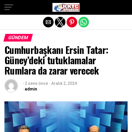
Exit mobile version
GÜNDEM
Cumhurbaşkanı Ersin Tatar:
Güney’deki tutuklamalar
Rumlara da zarar verecek
-
2 sene önce
-
Aralık 2, 2024
-
admin