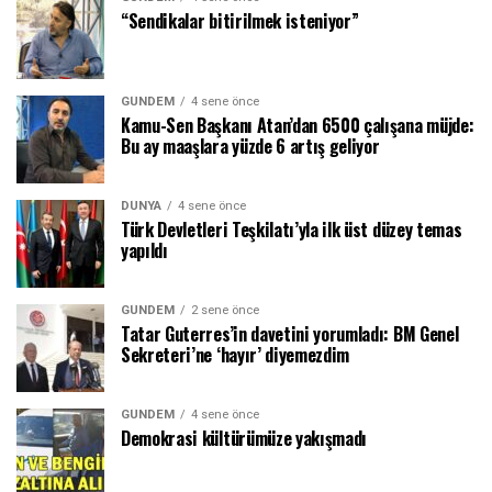
“Sendikalar bitirilmek isteniyor”
GÜNDEM
4 sene önce
Kamu-Sen Başkanı Atan’dan 6500 çalışana müjde:
Bu ay maaşlara yüzde 6 artış geliyor
DÜNYA
4 sene önce
Türk Devletleri Teşkilatı’yla ilk üst düzey temas
yapıldı
GÜNDEM
2 sene önce
Tatar Guterres’in davetini yorumladı: BM Genel
Sekreteri’ne ‘hayır’ diyemezdim
GÜNDEM
4 sene önce
Demokrasi kültürümüze yakışmadı