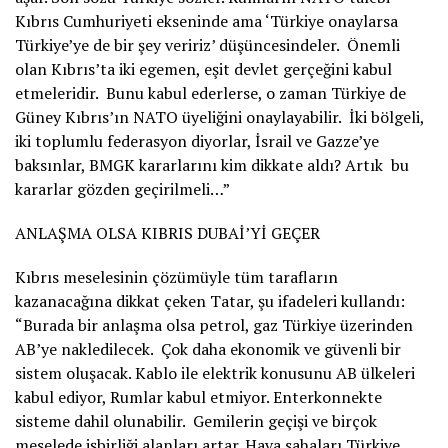
Kıbrıs Cumhuriyeti ekseninde ama ‘Türkiye onaylarsa
Türkiye’ye de bir şey veririz’ düşüncesindeler. Önemli
olan Kıbrıs’ta iki egemen, eşit devlet gerçeğini kabul
etmeleridir. Bunu kabul ederlerse, o zaman Türkiye de
Güney Kıbrıs’ın NATO üyeliğini onaylayabilir. İki bölgeli,
iki toplumlu federasyon diyorlar, İsrail ve Gazze’ye
baksınlar, BMGK kararlarını kim dikkate aldı? Artık bu
kararlar gözden geçirilmeli…”
ANLAŞMA OLSA KIBRIS DUBAİ’Yİ GEÇER
Kıbrıs meselesinin çözümüyle tüm tarafların
kazanacağına dikkat çeken Tatar, şu ifadeleri kullandı:
“Burada bir anlaşma olsa petrol, gaz Türkiye üzerinden
AB’ye nakledilecek. Çok daha ekonomik ve güvenli bir
sistem oluşacak. Kablo ile elektrik konusunu AB ülkeleri
kabul ediyor, Rumlar kabul etmiyor. Enterkonnekte
sisteme dahil olunabilir. Gemilerin geçişi ve birçok
meselede işbirliği alanları artar. Hava sahaları Türkiye