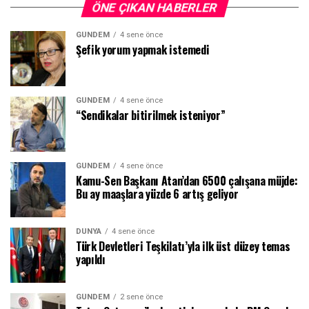
ÖNE ÇIKAN HABERLER
GÜNDEM
4 sene önce
Şefik yorum yapmak istemedi
GÜNDEM
4 sene önce
“Sendikalar bitirilmek isteniyor”
GÜNDEM
4 sene önce
Kamu-Sen Başkanı Atan’dan 6500 çalışana müjde:
Bu ay maaşlara yüzde 6 artış geliyor
DÜNYA
4 sene önce
Türk Devletleri Teşkilatı’yla ilk üst düzey temas
yapıldı
GÜNDEM
2 sene önce