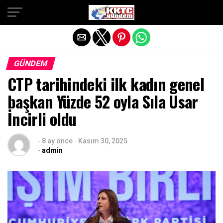
Exit mobile version
GÜNDEM
CTP tarihindeki ilk kadın genel
başkan Yüzde 52 oyla Sıla Usar
İncirli oldu
-
8 ay önce
-
Kasım 30, 2025
-
admin