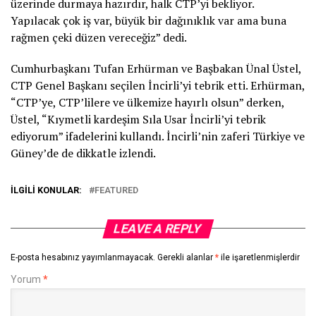
üzerinde durmaya hazırdır, halk CTP’yi bekliyor.
Yapılacak çok iş var, büyük bir dağınıklık var ama buna
rağmen çeki düzen vereceğiz” dedi.
Cumhurbaşkanı Tufan Erhürman ve Başbakan Ünal Üstel,
CTP Genel Başkanı seçilen İncirli’yi tebrik etti. Erhürman,
“CTP’ye, CTP’lilere ve ülkemize hayırlı olsun” derken,
Üstel, “Kıymetli kardeşim Sıla Usar İncirli’yi tebrik
ediyorum” ifadelerini kullandı. İncirli’nin zaferi Türkiye ve
Güney’de de dikkatle izlendi.
İLGILI KONULAR:
FEATURED
LEAVE A REPLY
E-posta hesabınız yayımlanmayacak.
Gerekli alanlar
*
ile işaretlenmişlerdir
Yorum
*