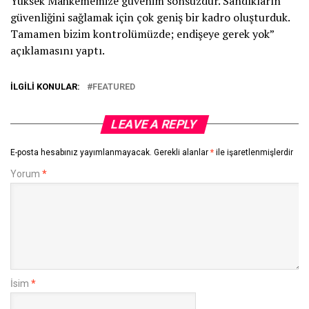
Yüksek Mahkememize güvenim sonsuzdur. Sandıkların
güvenliğini sağlamak için çok geniş bir kadro oluşturduk.
Tamamen bizim kontrolümüzde; endişeye gerek yok”
açıklamasını yaptı.
İLGILI KONULAR:
FEATURED
LEAVE A REPLY
E-posta hesabınız yayımlanmayacak.
Gerekli alanlar
*
ile işaretlenmişlerdir
Yorum
*
İsim
*