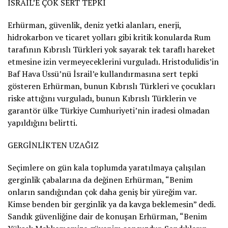
İSRAİL’E ÇOK SERT TEPKİ
Erhürman, güvenlik, deniz yetki alanları, enerji,
hidrokarbon ve ticaret yolları gibi kritik konularda Rum
tarafının Kıbrıslı Türkleri yok sayarak tek taraflı hareket
etmesine izin vermeyeceklerini vurguladı. Hristodulidis’in
Baf Hava Üssü’nü İsrail’e kullandırmasına sert tepki
gösteren Erhürman, bunun Kıbrıslı Türkleri ve çocukları
riske attığını vurguladı, bunun Kıbrıslı Türklerin ve
garantör ülke Türkiye Cumhuriyeti’nin iradesi olmadan
yapıldığını belirtti.
GERGİNLİKTEN UZAĞIZ
Seçimlere on gün kala toplumda yaratılmaya çalışılan
gerginlik çabalarına da değinen Erhürman, “Benim
onların sandığından çok daha geniş bir yüreğim var.
Kimse benden bir gerginlik ya da kavga beklemesin” dedi.
Sandık güvenliğine dair de konuşan Erhürman, “Benim