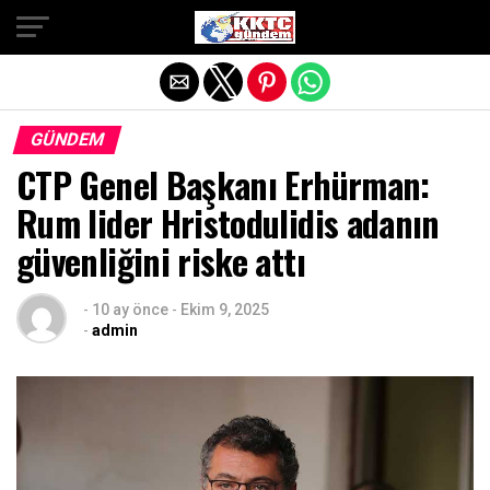
Exit mobile version
GÜNDEM
CTP Genel Başkanı Erhürman:
Rum lider Hristodulidis adanın
güvenliğini riske attı
-
10 ay önce
-
Ekim 9, 2025
-
admin