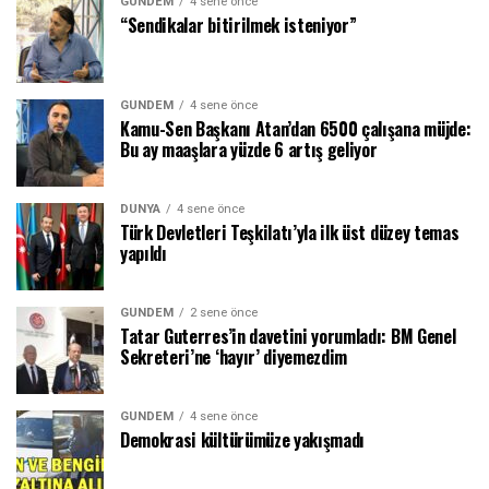
GÜNDEM
4 sene önce
“Sendikalar bitirilmek isteniyor”
GÜNDEM
4 sene önce
Kamu-Sen Başkanı Atan’dan 6500 çalışana müjde:
Bu ay maaşlara yüzde 6 artış geliyor
DÜNYA
4 sene önce
Türk Devletleri Teşkilatı’yla ilk üst düzey temas
yapıldı
GÜNDEM
2 sene önce
Tatar Guterres’in davetini yorumladı: BM Genel
Sekreteri’ne ‘hayır’ diyemezdim
GÜNDEM
4 sene önce
Demokrasi kültürümüze yakışmadı