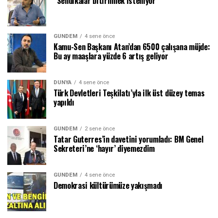
“Sendikalar bitirilmek isteniyor”
GÜNDEM
4 sene önce
Kamu-Sen Başkanı Atan’dan 6500 çalışana müjde:
Bu ay maaşlara yüzde 6 artış geliyor
DÜNYA
4 sene önce
Türk Devletleri Teşkilatı’yla ilk üst düzey temas
yapıldı
GÜNDEM
2 sene önce
Tatar Guterres’in davetini yorumladı: BM Genel
Sekreteri’ne ‘hayır’ diyemezdim
GÜNDEM
4 sene önce
Demokrasi kültürümüze yakışmadı