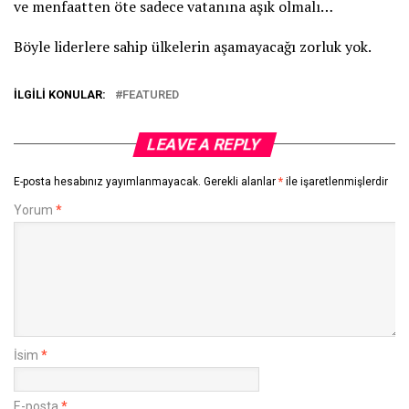
ve menfaatten öte sadece vatanına aşık olmalı…
Böyle liderlere sahip ülkelerin aşamayacağı zorluk yok.
İLGILI KONULAR:
FEATURED
LEAVE A REPLY
E-posta hesabınız yayımlanmayacak.
Gerekli alanlar
*
ile işaretlenmişlerdir
Yorum
*
İsim
*
E-posta
*