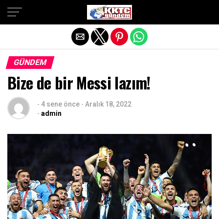
Exit mobile version
GÜNDEM
Bize de bir Messi lazım!
-
4 sene önce
-
Aralık 18, 2022
-
admin