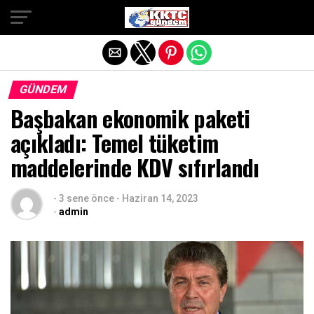
Exit mobile version
GÜNDEM
Başbakan ekonomik paketi
açıkladı: Temel tüketim
maddelerinde KDV sıfırlandı
-
3 sene önce
-
Haziran 14, 2023
-
admin