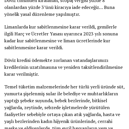
Döviz cinsinden kiralanan, stopaj vergisi yüzde 8
olanlardan yüzde 3’ünü kiracıya iade edeceğiz… Buna
yönelik yasal düzenleme yapılmıştır.
Limanlarda kur sabitlenmesine karar verildi, gemilerle
ilgili Harç ve Ücretler Yasası uyarınca 2023 yılı sonuna
kadar kur sabitlenmesine ve liman ücretlerinde kur
sabitlenmesine karar verildi.
Döviz kredisi ödemekte zorlanan vatandaşlarımızı
kredilerinin uzatılmasına ve yeniden taksitlendirilmesine
karar verilmiştir.
Temel tüketim malzemelerinde her türlü yerli üründe süt,
yumurta şişelenmiş sular ile belediye ve muhtarlıkların
yaptığı şebeke suyunda, bebek bezlerinde, bitkisel
yağlarda, zeytinde, sebzede işletmelerde yürütülen
faaliyetler sebebiyle ortaya çıkan atık yağlarda, hasta ve
yaşlı bezlerinden kadın hijyenik ürünlerinde, cerrahi
maske ve eldivenlerde, tüm evcil hayvanların yem ve