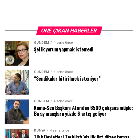
ÖNE ÇIKAN HABERLER
GÜNDEM
4 sene önce
Şefik yorum yapmak istemedi
GÜNDEM
4 sene önce
“Sendikalar bitirilmek isteniyor”
GÜNDEM
4 sene önce
Kamu-Sen Başkanı Atan’dan 6500 çalışana müjde:
Bu ay maaşlara yüzde 6 artış geliyor
DÜNYA
4 sene önce
Türk Devletleri Teşkilatı’yla ilk üst düzey temas