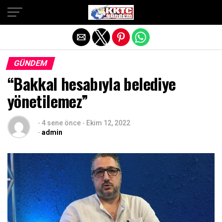
Exit mobile version
GÜNDEM
“Bakkal hesabıyla belediye
yönetilemez”
-
4 sene önce
-
Ekim 12, 2022
-
admin