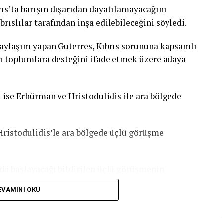
ıs’ta barışın dışarıdan dayatılamayacağını
brıslılar tarafından inşa edilebileceğini söyledi.
paylaşım yapan Guterres, Kıbrıs sorununa kapsamlı
lı toplumlara desteğini ifade etmek üzere adaya
 ise Erhürman ve Hristodulidis ile ara bölgede
ristodulidis’le ara bölgede üçlü görüşme
’da başlayacağı bildirilen üçlü görüşmenin
enleyeceği öngörülüyor.
EVAMINI OKU
 İnşası İşlerinden Sorumlu Genel Sekreter
asyonlarından Sorumlu Genel Sekreter Yardımcısı