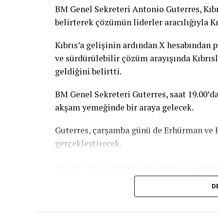
BM Genel Sekreteri Antonio Guterres, Kıbr
belirterek çözümün liderler aracılığıyla Kı
Kıbrıs’a gelişinin ardından X hesabından 
ve sürdürülebilir çözüm arayışında Kıbrıs
geldiğini belirtti.
BM Genel Sekreteri Guterres, saat 19.00’da
akşam yemeğinde bir araya gelecek.
Guterres, çarşamba günü de Erhürman ve H
gerçekleştirecek.
BM İyi Niyet Misyonu Ofisi’nde saat 10.00
ardından Guterres’in basın toplantısı düz
D
Guterres’e ziyaretinde BM Siyasi ve Barış
Yardımcısı Rosemary DiCarlo, Barış Oper