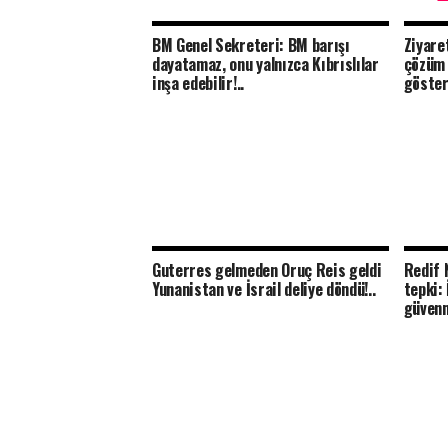
BM Genel Sekreteri: BM barışı
Ziyare
dayatamaz, onu yalnızca Kıbrıslılar
çözüm 
inşa edebilir!..
göster
Guterres gelmeden Oruç Reis geldi
Redif 
Yunanistan ve İsrail deliye döndü!..
tepki: 
güven