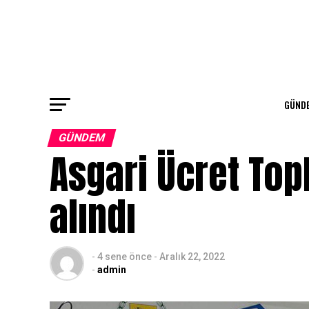
GÜND
GÜNDEM
Asgari Ücret Topl
alındı
-
4 sene önce
-
Aralık 22, 2022
-
admin