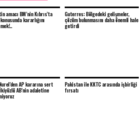
tin amacı BM’nin Kıbrıs’ta
Guterres: Bölgedeki gelişmeler,
konusunda kararlığını
çözüm bulunmasını daha önemli hale
mek!..
getirdi
Nurel’den AP kararına sert
Pakistan ile KKTC arasında işbirliği
İkiyüzlü AB’nin adaletine
fırsatı
miyoruz