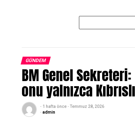
GÜNDEM
BM Genel Sekreteri:
onu yalnızca Kıbrıslı
-
1 hafta önce
-
Temmuz 28, 2026
-
admin