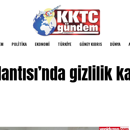
EM
POLITIKA
EKONOMI
TÜRKIYE
GÜNEY KIBRIS
DÜNYA
antısı’nda gizlilik k