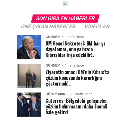
SON GIRILEN HABERLER
ÖNE ÇIKAN HABERLER
VIDEOLAR
GÜNDEM
1 hafta önce
BM Genel Sekreteri: BM barışı
dayatamaz, onu yalnızca
Kıbrıslılar inşa edebilir!..
GÜNDEM
1 hafta önce
Ziyaretin amacı BM’nin Kıbrıs’ta
çözüm konusunda kararlığını
göstermek!..
GÜNEY KIBRIS
1 hafta önce
Guterres: Bölgedeki gelişmeler,
çözüm bulunmasını daha önemli
hale getirdi