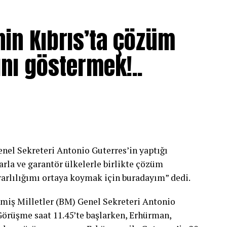
ilcisi Maria Angela Holguin’in eşlik etmesi
nin Kıbrıs’ta çözüm
i’nin 16 yıl aradan sonra Kıbrıs’a gerçekleştireceği
nı göstermek!..
Sekreteri ziyareti, 2010’da Ban Ki-Moon tarafından
rlerle yaptığı görüşmelerde, bu ziyaretin Genel
göstergesi olduğuna işaret ederek, Guterres’in görev
kından ilgilendiğini vurgulamıştı.
el Sekreteri Antonio Guterres’in yaptığı
ıs’ta barışın dışarıdan dayatılamayacağını
arla ve garantör ülkelerle birlikte çözüm
brıslılar tarafından inşa edilebileceğini söyledi.
rlılığımı ortaya koymak için buradayım” dedi.
paylaşım yapan Guterres, Kıbrıs sorununa kapsamlı
miş Milletler (BM) Genel Sekreteri Antonio
lı toplumlara desteğini ifade etmek üzere adaya
örüşme saat 11.45’te başlarken, Erhürman,