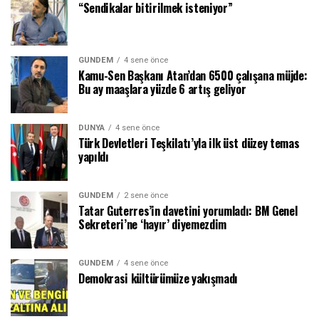
“Sendikalar bitirilmek isteniyor”
GÜNDEM
4 sene önce
Kamu-Sen Başkanı Atan’dan 6500 çalışana müjde:
Bu ay maaşlara yüzde 6 artış geliyor
DÜNYA
4 sene önce
Türk Devletleri Teşkilatı’yla ilk üst düzey temas
yapıldı
GÜNDEM
2 sene önce
Tatar Guterres’in davetini yorumladı: BM Genel
Sekreteri’ne ‘hayır’ diyemezdim
GÜNDEM
4 sene önce
Demokrasi kültürümüze yakışmadı