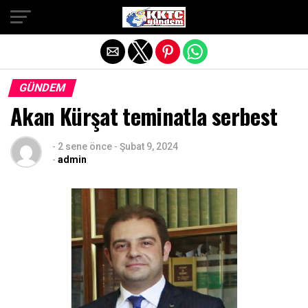
Exit mobile version
GÜNDEM
Akan Kürşat teminatla serbest
-
2 sene önce
-
Şubat 9, 2024
-
admin