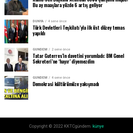
Bu ay maaşlara yüzde 6 artış geliyor
DÜNYA
4 sene önce
Türk Devletleri Teşkilatı’yla ilk üst düzey temas
yapıldı
GÜNDEM
2 sene önce
Tatar Guterres’in davetini yorumladı: BM Genel
Sekreteri’ne ‘hayır’ diyemezdim
GÜNDEM
4 sene önce
Demokrasi kültürümüze yakışmadı
Copyright © 2022 KKTCgündem.
künye