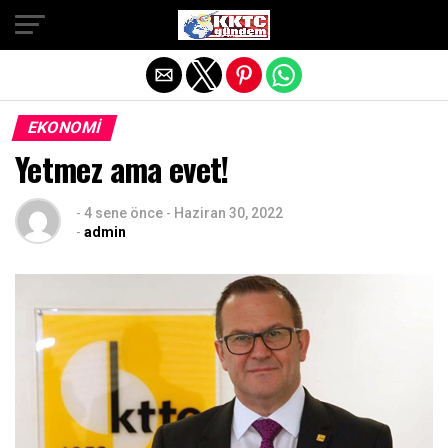
Exit mobile version
EKONOMI
Yetmez ama evet!
-
4 sene önce
-
Haziran 30, 2022
-
admin