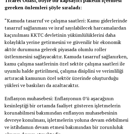
Ticaret Odası, böyle bir kapsayıcı paketin içermesi
gereken önlemleri şöyle sıraladı:
“Kamuda tasarruf ve çalışma saatleri: Kamu giderlerinde
tasarruf sağlanması ve israf sayılabilecek harcamalardan
kaçınılması KKTC devletinin yükümlülüklerini daha
kolaylıkla yerine getirmesini ve güvenilir bir ekonomik
aktör durumuna gelerek piyasada olumlu roller
üstlenmesini sağlayacaktır. Kamuda tasarruf sağlanırken,
kamu çalışma saatlerinin özel sektör çalışma saatleri ile
uyumlu halde getirilmesi, çalışma disiplini ve verimliliği
artıracak kamunun özel sektör üzerinde oluşturduğu
yükleri ve baskıları da azaltacaktır.
Enflasyon muhasebesi: Enflasyonun 0’ü aşacağının
kesinleştiği bir ortamda faaliyet gösteren işletmelerin
korunabilmesi bakımından enflasyon muhasebesinin
devreye konulması, işletmelerin yoluna devam edebilmesi
ve istihdamın devam etmesi bakımından bir zorunluluk