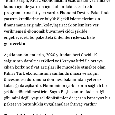
“Buna karşın, KKTC ekonomisinin esas olarak yatırıma ve
bunun için de yatırım için kullanılabilecek kredi
programlarına ihtiyacı vardır. Ekonomi Destek Paketi’nde
yatırım kredilerine ve büyük ölçekli işletmelerimizin
finansmana erişimini kolaylaştıracak önlemlere yer
verilmemesi ekonomik büyümeyi ciddi şekilde
engelleyecek, bu paketteki önlemleri işlevsiz hale
getirecektir.
Açıklanan önlemlerin, 2020 yılından beri Covid-19
salgınının daraltıcı etkileri ve Ukrayna krizi ile ortaya
çıkan korkunç fiyat artışları ile mücadele etmekte olan
Kıbrıs Türk ekonomisinin canlandırılması ve salgın
öncesindeki durumuna dönmesi bakımından yetersiz
kalacağı da aşikardır. Ekonominin çarklarının sağlıklı bir
şekilde dönebilmesi için, Sayın Başbakan’ın ifade ettiği
gibi mini değil, yapısal dönüşümler de içeren kapsayıcı bir
pakete ve bütünlüklü uygulamalara ihtiyaç vardır.”