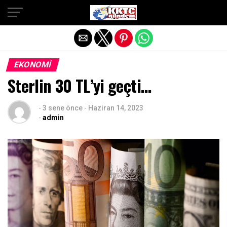
Exit mobile version
EKONOMI
Sterlin 30 TL’yi geçti…
-
3 sene önce
-
Haziran 14, 2023
-
admin