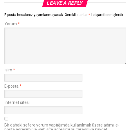
LEAVE A REPLY
E-posta hesabınız yayımlanmayacak.
Gerekli alanlar
*
ile işaretlenmişlerdir
Yorum
*
İsim
*
E-posta
*
İnternet sitesi
Bir dahaki sefere yorum yaptığımda kullanılmak üzere adımı, e-
posta adresimi ve web site adresimi bu tarayıcıya kaydet.