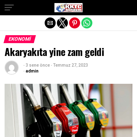
Exit mobile version
EKONOMI
Akaryakıta yine zam geldi
-
3 sene önce
-
Temmuz 27, 2023
-
admin