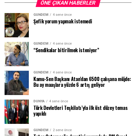
ÖNE ÇIKAN HABERLER
GÜNDEM
4 sene önce
Şefik yorum yapmak istemedi
GÜNDEM
4 sene önce
“Sendikalar bitirilmek isteniyor”
GÜNDEM
4 sene önce
Kamu-Sen Başkanı Atan’dan 6500 çalışana müjde:
Bu ay maaşlara yüzde 6 artış geliyor
DÜNYA
4 sene önce
Türk Devletleri Teşkilatı’yla ilk üst düzey temas
yapıldı
GÜNDEM
2 sene önce