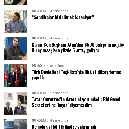
GÜNDEM
4 sene önce
“Sendikalar bitirilmek isteniyor”
GÜNDEM
4 sene önce
Kamu-Sen Başkanı Atan’dan 6500 çalışana müjde:
Bu ay maaşlara yüzde 6 artış geliyor
DÜNYA
4 sene önce
Türk Devletleri Teşkilatı’yla ilk üst düzey temas
yapıldı
GÜNDEM
2 sene önce
Tatar Guterres’in davetini yorumladı: BM Genel
Sekreteri’ne ‘hayır’ diyemezdim
GÜNDEM
4 sene önce
Demokrasi kültürümüze yakışmadı