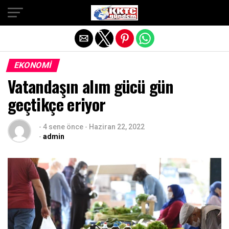
Exit mobile version
EKONOMI
Vatandaşın alım gücü gün
geçtikçe eriyor
-
4 sene önce
-
Haziran 22, 2022
-
admin